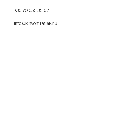
+36 70 655 39 02
info@kinyomtatlak.hu