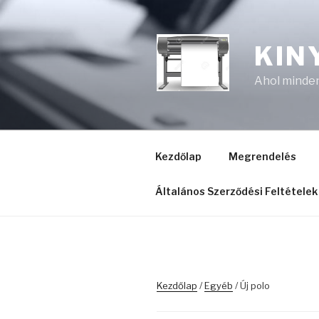
Tartalomhoz
KIN
Ahol minden 
Kezdőlap
Megrendelés
Általános Szerződési Feltételek
Kezdőlap
/
Egyéb
/ Új polo