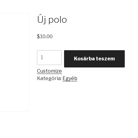
Új polo
$
10.00
Új
Kosárba teszem
polo
mennyiség
Customize
Kategória:
Egyéb